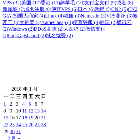
VPS (32)
美国 (17)
香港 (11)
薅羊毛 (10)
支付宝支付 (9)
域名 (8)
新加坡 (7)
域名注册 (6)
便宜VPS (6)
日本 (6)
教程 (5)
CN2 (5)
CN2
GIA (5)
国人商家 (4)
Linux (4)
独服 (3)
Namesilo (3)
VPS测评 (3)
搬
瓦工 (3)
大带宽 (3)
NameCheap (3)
便宜独服 (3)
韩国 (2)
腾讯云
(2)
Windows (2)
DDoS高防 (2)
大盘鸡 (2)
微信支付
(2)
GigsGigsCloud (2)
域名续费 (2)
2018 年 1 月
一
二
三
四
五
六
日
1
2
3
4
5
6
7
8
9
10
11
12
13
14
15
16
17
18
19
20
21
22
23
24
25
26
27
28
29
30
31
2 月 »